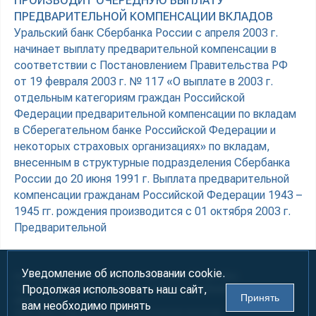
ПРОИЗВОДИТ ОЧЕРЕДНУЮ ВЫПЛАТУ
ПРЕДВАРИТЕЛЬНОЙ КОМПЕНСАЦИИ ВКЛАДОВ
Уральский банк Сбербанка России c апреля 2003 г.
начинает выплату предварительной компенсации в
соответствии с Постановлением Правительства РФ
от 19 февраля 2003 г. № 117 «О выплате в 2003 г.
отдельным категориям граждан Российской
Федерации предварительной компенсации по вкладам
в Сберегательном банке Российской Федерации и
некоторых страховых организациях» по вкладам,
внесенным в структурные подразделения Сбербанка
России до 20 июня 1991 г. Выплата предварительной
компенсации гражданам Российской Федерации 1943 –
1945 гг. рождения производится с 01 октября 2003 г.
Предварительной
Уведомление об использовании cookie.
Информация предназначена для лиц старше 18 лет (18+)
Продолжая использовать наш сайт,
При использовании материалов ссылка на «УралБизнесКонсалтинг»
Принять
обязательна!
вам необходимо принять
2000-2026
Информационно-аналитическое агентство