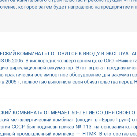
ючение, которое затем будет направлено на предприятие и 
ЕСКИЙ КОМБИНАТ» ГОТОВИТСЯ К ВВОДУ В ЭКСПЛУАТ
 18.05.2006. В кислородно-конвертерном цехе ОАО «Нижнета
ацию циркуляционный вакууматор. Этот агрегат предназначе
нь практически все импортное оборудование для вакууматор
 в 2005 г, полностью выполнила свои обязательства перед 
КИЙ КОМБИНАТ» ОТМЕЧАЕТ 50-ЛЕТИЕ СО ДНЯ СВОЕГО
ский металлургический комбинат (входит в «Евраз Груп») о
ргии СССР был подписан приказ № 113, на основании котор
единый промышленный комплекс — НТМК. В его состав вош