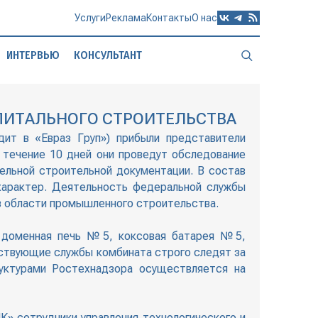
Услуги
Реклама
Контакты
О нас
ИНТЕРВЬЮ
КОНСУЛЬТАНТ
ПИТАЛЬНОГО СТРОИТЕЛЬСТВА
дит в «Евраз Груп») прибыли представители
 течение 10 дней они проведут обследование
ельной строительной документации. В состав
 характер. Деятельность федеральной службы
 в области промышленного строительства.
 – доменная печь №5, коксовая батарея №5,
етствующие службы комбината строго следят за
руктурами Ростехнадзора осуществляется на
» сотрудники управления технологического и