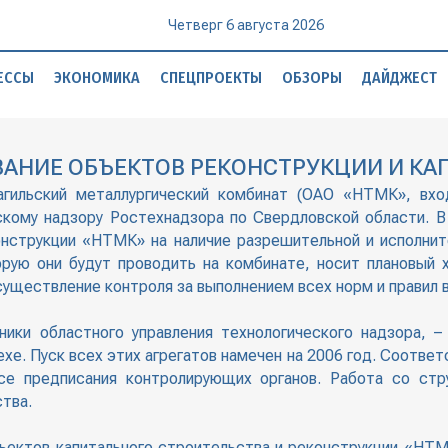
Четверг 6 августа 2026
ЕССЫ
ЭКОНОМИКА
СПЕЦПРОЕКТЫ
ОБЗОРЫ
ДАЙДЖЕСТ
ВАНИЕ ОБЪЕКТОВ РЕКОНСТРУКЦИИ И КА
тагильский металлургический комбинат (ОАО «НТМК», вхо
ескому надзору Ростехнадзора по Свердловской области. В
онструкции «НТМК» на наличие разрешительной и исполнит
орую они будут проводить на комбинате, носит плановый
существление контроля за выполнением всех норм и правил
ики областного управления технологического надзора,
хе. Пуск всех этих агрегатов намечен на 2006 год. Соотв
се предписания контролирующих органов. Работа со ст
тва.
ъектов капитального строительства и реконструкции «НТМК