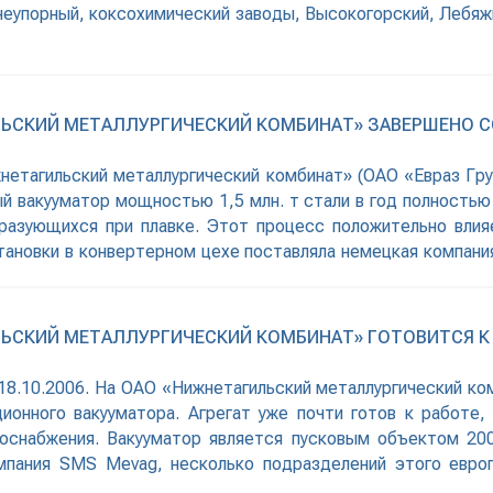
еупорный, коксохимический заводы, Высокогорский, Лебяжи
ИЛЬСКИЙ МЕТАЛЛУРГИЧЕСКИЙ КОМБИНАТ» ЗАВЕРШЕНО
жнетагильский металлургический комбинат» (ОАО «Евраз Гру
й вакууматор мощностью 1,5 млн. т стали в год полностью
бразующихся при плавке. Этот процесс положительно влия
становки в конвертерном цехе поставляла немецкая компан
ЛЬСКИЙ МЕТАЛЛУРГИЧЕСКИЙ КОМБИНАТ» ГОТОВИТСЯ К
 18.10.2006. На ОАО «Нижнетагильский металлургический ко
ионного вакууматора. Агрегат уже почти готов к работе
оснабжения. Вакууматор является пусковым объектом 200
мпания SMS Mevag, несколько подразделений этого евро
х