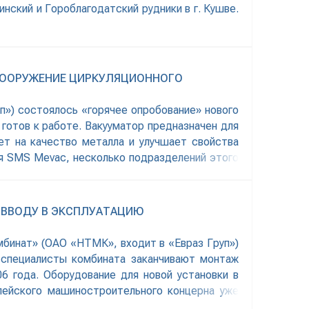
нский и Гороблагодатский рудники в г. Кушве.
 СООРУЖЕНИЕ ЦИРКУЛЯЦИОННОГО
п») состоялось «горячее опробование» нового
 готов к работе. Вакууматор предназначен для
ет на качество металла и улучшает свойства
ия SMS Mevaс, несколько подразделений этого
 ВВОДУ В ЭКСПЛУАТАЦИЮ
мбинат» (ОАО «НТМК», входит в «Евраз Груп»)
, специалисты комбината заканчивают монтаж
6 года. Оборудование для новой установки в
пейского машиностроительного концерна уже