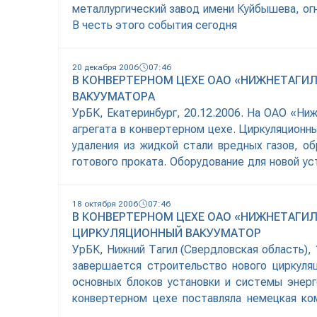
металлургический завод имени Куйбышева, огн
В честь этого события сегодня
20 декабря 2006
07:46
В КОНВЕРТЕРНОМ ЦЕХЕ ОАО «НИЖНЕТАГ
ВАКУУМАТОРА
УрБК, Екатеринбург, 20.12.2006. На ОАО «Ни
агрегата в конвертерном цехе. Циркуляционны
удаления из жидкой стали вредных газов, о
готового проката. Оборудование для новой у
европейского машиностроительного
18 октября 2006
07:46
В КОНВЕРТЕРНОМ ЦЕХЕ ОАО «НИЖНЕТАГИ
ЦИРКУЛЯЦИОННЫЙ ВАКУУМАТОР
УрБК, Нижний Тагил (Свердловская область),
завершается строительство нового циркуляц
основных блоков установки и системы энерг
конвертерном цехе поставляла немецкая ко
участвовали в реализации ряда инвестиционны