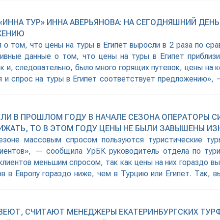
ИННА ТУР» ИННА АВЕРЬЯНОВА: НА СЕГОДНЯШНИЙ ДЕН
ЖЕНИЮ
 о том, что цены на туры в Египет выросли в 2 раза по ср
вные данные о том, что цены на туры в Египет приблизи
к и, следовательно, было много горящих путевок, цены на 
я и спрос на туры в Египет соответствует предложению»,
СЛИ В ПРОШЛОМ ГОДУ В НАЧАЛЕ СЕЗОНА ОПЕРАТОРЫ С
НИЖАТЬ, ТО В ЭТОМ ГОДУ ЦЕНЫ НЕ БЫЛИ ЗАВЫШЕНЫ И
сезоне массовым спросом пользуются туристические ту
иентов», — сообщила УрБК руководитель отдела по тур
 клиентов меньшим спросом, так как цены на них гораздо в
в в Европу гораздо ниже, чем в Турцию или Египет. Так, в
 Н.
ВЕЮТ, СЧИТАЮТ МЕНЕДЖЕРЫ ЕКАТЕРИНБУРГСКИХ ТУР