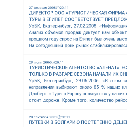
27 февраля 2008
20:11
ДИРЕКТОР ООО «ТУРИСТИЧЕСКАЯ ФИРМА «
ТУРЫ В ЕГИПЕТ СООТВЕТСТВУЕТ ПРЕДЛО
УрБК, Екатеринбург, 27.02.2008. «Информация
Анализ объемов продаж диктует нам объекти
прошлом году спрос на Египет был очень высо
На сегодняшний день рынок стабилизировалс
фирма «Инна Тур» Инна Аверьянова. По
29 июня 2006
20:11
ТУРИСТИЧЕСКОЕ АГЕНТСТВО «АЛЕНАТ»: Е
ТОЛЬКО В РАЗГАРЕ СЕЗОНА НАЧАЛИ ИХ С
УрБК, Екатеринбург, 29.06.2006. «В этом 
направления выбирают около 85 % наших кл
Данберг. «Туры в Европу пользуются у наших
стоит дороже. Кроме того, количество рейсо
день, в Европу – 3 раза в 14 дней», — отметила
20 сентября 2001
20:11
ПУТЕВКИ В БОЛГАРИЮ ПОСТЕПЕННО ДЕШЕ