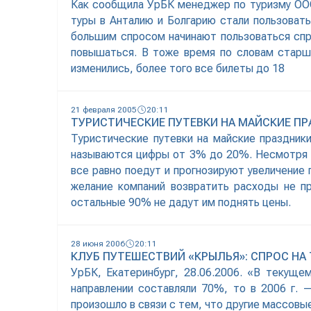
Как сообщила УрБК менеджер по туризму ООО 
туры в Анталию и Болгарию стали пользоват
большим спросом начинают пользоваться спро
повышаться. В тоже время по словам старш
изменились, более того все билеты до 18
21 февраля 2005
20:11
ТУРИСТИЧЕСКИЕ ПУТЕВКИ НА МАЙСКИЕ ПРА
Туристические путевки на майские праздники
называются цифры от 3% до 20%. Несмотря н
все равно поедут и прогнозируют увеличение
желание компаний возвратить расходы не п
остальные 90% не дадут им поднять цены.
28 июня 2006
20:11
КЛУБ ПУТЕШЕСТВИЙ «КРЫЛЬЯ»: СПРОС НА
УрБК, Екатеринбург, 28.06.2006. «В текущ
направлении составляли 70%, то в 2006 г.
произошло в связи с тем, что другие массовы