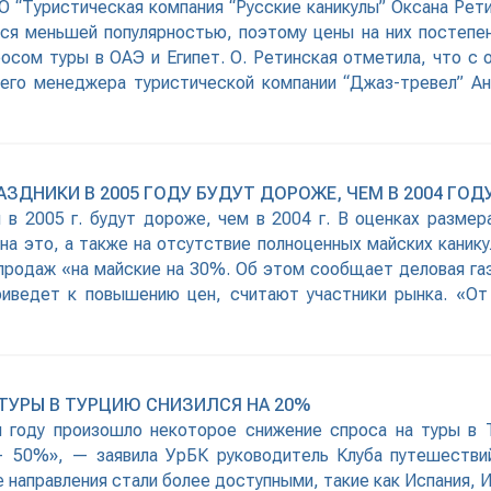
“Туристическая компания “Русские каникулы” Оксана Рети
ься меньшей популярностью, поэтому цены на них постепен
сом туры в ОАЭ и Египет. О. Ретинская отметила, что с 
его менеджера туристической компании “Джаз-тревел” Ан
ЗДНИКИ В 2005 ГОДУ БУДУТ ДОРОЖЕ, ЧЕМ В 2004 ГОД
 в 2005 г. будут дороже, чем в 2004 г. В оценках разме
а это, а также на отсутствие полноценных майских канику
 продаж «на майские на 30%. Об этом сообщает деловая га
риведет к повышению цен, считают участники рынка. «От
 ТУРЫ В ТУРЦИЮ СНИЗИЛСЯ НА 20%
ем году произошло некоторое снижение спроса на туры в 
 — 50%», — заявила УрБК руководитель Клуба путешестви
е направления стали более доступными, такие как Испания, 