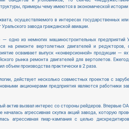
структуры, примеры чему имеются в экономической истории 
хвата, осуществляемого в интересах государственных или
 Уральского завода гражданской авиации.
» — одно из немногих машиностроительных предприятий 
тся на ремонте вертолетных двигателей и редукторов, 
иятие осваивает выпуск «конверсионной» продукции — яхт
ского рынка ремонта двигателей для вертолетов. Ежегод
ил объем производства практически в 2 раза.
логии, действует несколько совместных проектов с заруб
сновными акционерами предприятия являются работники з
ный актив вызвал интерес со стороны рейдеров. Впервые О
 началась агрессивная скупка акций завода, которую про
лась агрессивная пиар-кампания с целью дискредитиро