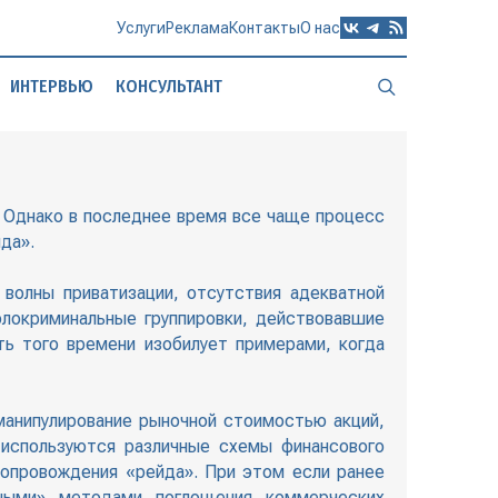
Услуги
Реклама
Контакты
О нас
ИНТЕРВЬЮ
КОНСУЛЬТАНТ
 Однако в последнее время все чаще процесс
да».
волны приватизации, отсутствия адекватной
локриминальные группировки, действовавшие
ь того времени изобилует примерами, когда
манипулирование рыночной стоимостью акций,
 используются различные схемы финансового
сопровождения «рейда». При этом если ранее
нными» методами поглощения коммерческих