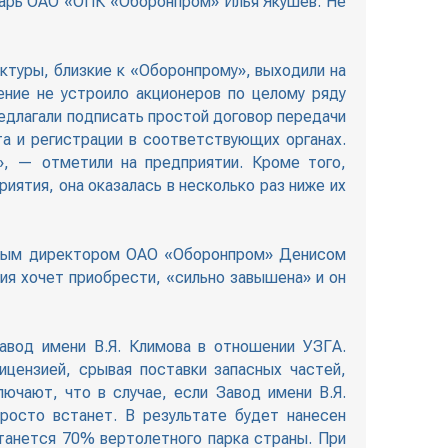
тарь ОАО «ОПК «Оборонпром» Илья Якушев. Не
туры, близкие к «Оборонпрому», выходили на
ние не устроило акционеров по целому ряду
едлагали подписать простой договор передачи
та и регистрации в соответствующих органах.
, — отметили на предприятии. Кроме того,
ятия, она оказалась в несколько раз ниже их
альным директором ОАО «Оборонпром» Денисом
ия хочет приобрести, «сильно завышена» и он
авод имени В.Я. Климова в отношении УЗГА.
цензией, срывая поставки запасных частей,
ючают, что в случае, если Завод имени В.Я.
росто встанет. В результате будет нанесен
станется 70% вертолетного парка страны. При