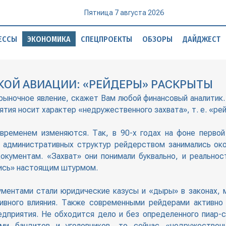
Пятница 7 августа 2026
ЕССЫ
ЭКОНОМИКА
СПЕЦПРОЕКТЫ
ОБЗОРЫ
ДАЙДЖЕСТ
КОЙ АВИАЦИИ: «РЕЙДЕРЫ» РАСКРЫТЫ
рыночное явление, скажет Вам любой финансовый аналитик.
ятия носит характер «недружественного захвата», т. е. «рей
временем изменяются. Так, в 90-х годах на фоне первой 
и административных структур рейдерством занимались око
кументам. «Захват» они понимали буквально, и реальност
ись» настоящим штурмом.
ументами стали юридические казусы и «дыры» в законах, 
ивного влияния. Также современными рейдерами активно
едприятия. Не обходится дело и без определенного пиар-
ами бандитов и уголовников, то сейчас «недружестве