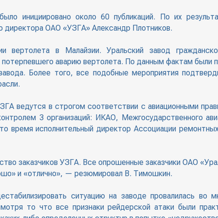
было инициировано около 60 публикаций. По их результ
о директора ОАО «УЗГА» Александр Плотников.
и вертолета в Малайзии. Уральский завод гражданско
 потерпевшего аварию вертолета. По данным фактам были п
завода. Более того, все подобные мероприятия подтверд
асли.
УЗГА ведутся в строгом соответствии с авиационными прав
контролем 3 организаций: ИКАО, Межгосударственного ав
 то время исполнительный директор Ассоциации ремонтных
тво заказчиков УЗГА. Все опрошенные заказчики ОАО «Ура
ошо» и «отлично», — резюмировал В. Тимошкин.
естабилизировать ситуацию на заводе провалилась во 
смотря то что все признаки рейдерской атаки были прак