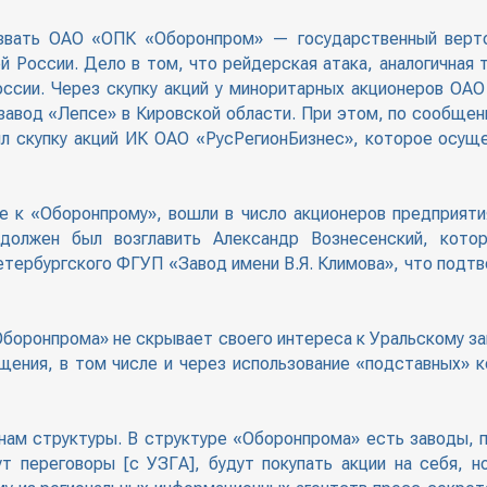
звать ОАО «ОПК «Оборонпром» — государственный верто
й России. Дело в том, что рейдерская атака, аналогичная 
оссии. Через скупку акций у миноритарных акционеров О
вод «Лепсе» в Кировской области. При этом, по сообщению
ил скупку акций ИК ОАО «РусРегионБизнес», которое осущ
ие к «Оборонпрому», вошли в число акционеров предприят
 должен был возглавить Александр Вознесенский, кото
етербургского ФГУП «Завод имени В.Я. Климова», что подт
боронпрома» не скрывает своего интереса к Уральскому за
ощения, в том числе и через использование «подставных» 
нам структуры. В структуре «Оборонпрома» есть заводы, п
т переговоры [с УЗГА], будут покупать акции на себя, но