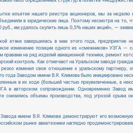
 каких-либо определенных структур в попытке «недружестве
ытке изъятия нашего реестра акционеров, мы за неделю 
бъединили в юридические лица. Поэтому несмотря на то, чт
0 руб., им удалось скупить лишь 0,5% наших акций», — заяв
кой атаки завершилась в мае этого года, предприятие 
езкое изменение позиции одного из «смежников» УЗГА — с
м правами на ряд изделий авиационной техники, ремонт кот
ский контроль. Как отмечают на Уральском заводе граждан
 резко изменил свое отношение к уральскому партнеру, о
о года Заводом имени В.Я. Климова было инициировано нес
вленные в их ходе (большей частью преувеличенные, а нек
А в авторском сопровождении. Одновременно Завод име
те снизились объемы производства, под угрозой срыва о
 Завода имени В.Я. Климова демонстрируют его возможну
оссийском рынке авиатехники наглядно продемонстрировал