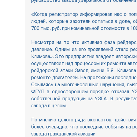
руководство завода удержалось от обвинений
«Когда регистратор информировал нас о поп
людей, которые захотели остаться в доле, о
700 тыс. руб. при номинальной стоимости в 10
Несмотря на то что активная фаза рейдерс
давление. Одним из его проявлений стало р
Климова». Это предприятие владеет авторски
осуществляет над процессом их ремонта автор
рейдерской атаки Завод имени В.Я. Климова
ремонте двигателей. На протяжении последнег
Ссылаясь на многочисленные нарушения, выя
ФГУП в одностороннем порядке отказал УЗГ
собственной продукции на УЗГА. В результа
завода в целом.
По мнению целого ряда экспертов, действия
более очевидно, что последние события на р
завода гражданской авиации.