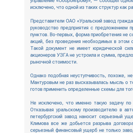
управление «Оборонпрому», — сообщил одном
исключено, что одной из таких структур как р
Представители ОАО «Уральский завод гражда
руководство предприятия с предложением п
пунктов. Во-первых, форма приобретения не 
акций, без проведения необходимых в этом с
Такой документ не имеет юридической сил
акционеров УЗГА не устроила и сумма, предл
рыночной стоимости.
Однако подобная неуступчивость, похоже, н
Мантуровым не раз высказывалась мысль о то
готов применить определенные схемы для тог
Не исключено, что именно такую задачу по
Отказывая уральскому производителю в авт
петербургский завод наносит серьезный уще
Климова все же добьется разрыва договора
серьезный финансовый ущерб не только завод