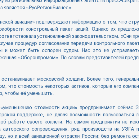
у из региональных информационных агентств пресс-секре
аз является «РусРегионБизнес».
нской авиации» подтверждают информацию о том, что струк
риобрести констрольный пакет акций. Однако их предложе
соответствовала установленной законодательством. «Они пр
лучае процедур согласования передачи контрольного паке
ы и может быть оспорен судом. Нас это не устраивает»
оженная «Оборонпромом». По словам представителей предпри
е останавливает московский холдинг. Более того, генер
м, что стоимость некоторых активов, которые его компан
о, чтобы её уменьшить.
 «уменьшению стоимости акции» предпринимает сейчас З
орской поддержке, не давая возможности пользоваться ли
рб работе своего коллеги. На самом предприятии не искл
 авторского сопровождения, ряд производств на УЗГА п
у, но и всей авиационной отрасли России: без ремонта о