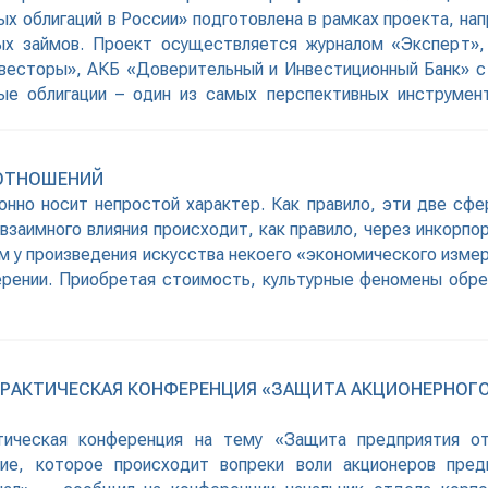
ых облигаций в России» подготовлена в рамках проекта, на
ых займов. Проект осуществляется журналом «Эксперт»
весторы», АКБ «Доверительный и Инвестиционный Банк» с 
ые облигации – один из самых перспективных инструмент
так и для эмитентов. Стабильное развитие рынка облигацио
ООТНОШЕНИЙ
онно носит непростой характер. Как правило, эти две сфе
взаимного влияния происходит, как правило, через инкорп
ем у произведения искусства некоего «экономического изме
ерении. Приобретая стоимость, культурные феномены обре
 ПРАКТИЧЕСКАЯ КОНФЕРЕНЦИЯ «ЗАЩИТА АКЦИОНЕРНОГ
тическая конференция на тему «Защита предприятия от
е, которое происходит вопреки воли акционеров пред