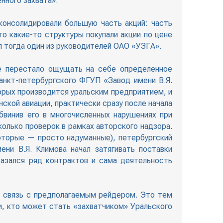
нного захвата».
консолидировали большую часть акций: часть
о какие-то структуры покупали акции по цене
ил тогда один из руководителей ОАО «УЗГА».
не перестало ощущать на себе определенное
анкт-петербургского ФГУП «Завод имени В.Я.
орых производится уральским предприятием, и
ской авиации, практически сразу после начала
бвинив его в многочисленных нарушениях при
колько проверок в рамках авторского надзора.
оторые — просто надуманные), петербургский
ни В.Я. Климова начал затягивать поставки
казался ряд контрактов и сама деятельность
ю связь с предполагаемым рейдером. Это тем
и, кто может стать «захватчиком» Уральского