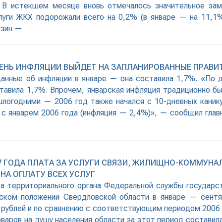
 В истекшем месяце вновь отмечалось значительное за
луги ЖКХ подорожали всего на 0,2% (в январе — на 11,1
нзин —
РОВЕНЬ ИНФЛЯЦИИ ВЫЙДЕТ НА ЗАПЛАНИРОВАННЫЕ ПРАВ
 данные об инфляции в январе — она составила 1,7%. «По
ставила 1,7%. Впрочем, январская инфляция традиционно б
логодними — 2006 год также начался с 10-дневных каникул
 с январем 2006 года (инфляция — 2,4%)», — сообщил гла
07 ГОДА ПЛАТА ЗА УСЛУГИ СВЯЗИ, ЖИЛИЩНО-КОММУНА
НА ОПЛАТУ ВСЕХ УСЛУГ
жба территориального органа Федеральной службы государс
еском положении Свердловской области в январе — сентяб
 рублей и по сравнению с соответствующим периодом 2006 г
аров на душу населения области за этот период составила