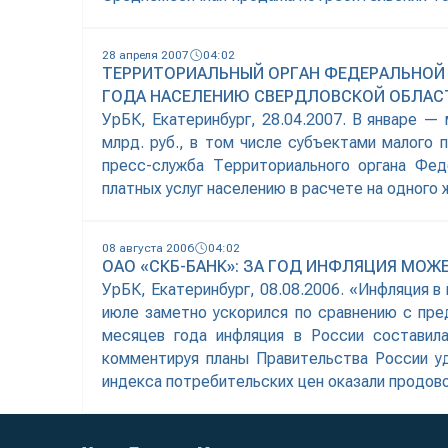
на 29,1 %. Оборот розничной торговли на
28 апреля 2007
04:02
ТЕРРИТОРИАЛЬНЫЙ ОРГАН ФЕДЕРАЛЬНОЙ С
ГОДА НАСЕЛЕНИЮ СВЕРДЛОВСКОЙ ОБЛАСТ
УрБК, Екатеринбург, 28.04.2007. В январе —
млрд. руб., в том числе субъектами малого 
пресс-служба Территориального органа Фе
платных услуг населению в расчете на одного 
услуг, оказанных населению с начала
08 августа 2006
04:02
ОАО «СКБ-БАНК»: ЗА ГОД ИНФЛЯЦИЯ МОЖЕ
УрБК, Екатеринбург, 08.08.2006. «Инфляция в
июле заметно ускорился по сравнению с пре
месяцев года инфляция в России состави
комментируя планы Правительства России у
индекса потребительских цен оказали продов