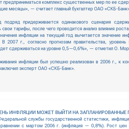
дет предприниматься комплекс существенных мер по ее сдер
щие месяцы», — считает главный бухгалтер ОАО «СКБ-Банк»
д подряд придерживается одинакового сценария сдержи
ь свои тарифы, после чего проводится анализ влияния рост
значения инфляции на текущий год вычитается значение и
В 2007 г., согласно прогнозам правительства, уровен
будет сдерживаться на уровне 0,5—0,6%», — отметил О. Мор
ивания инфляции был успешно реализован в 2006 г., к ко
аключил эксперт ОАО «СКБ-Банк».
РОВЕНЬ ИНФЛЯЦИИ МОЖЕТ ВЫЙТИ НА ЗАПЛАНИРОВАННЫ
Федеральной службы государственной статистики, инфляци
равнении с мартом 2006 г. (инфляция — 0,8%). Рост цен 