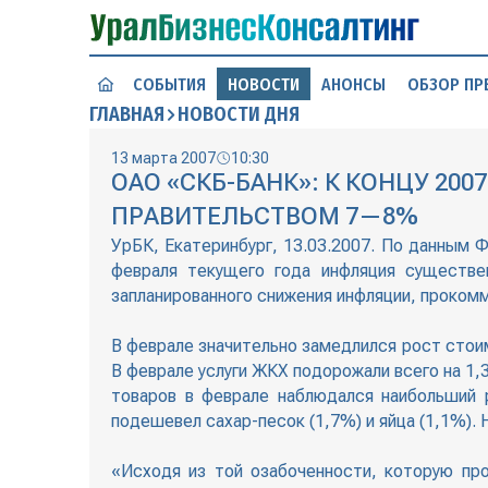
СОБЫТИЯ
НОВОСТИ
АНОНСЫ
ОБЗОР ПР
ГЛАВНАЯ
НОВОСТИ ДНЯ
13 марта 2007
10:30
ОАО «СКБ-БАНК»: К КОНЦУ 2
ПРАВИТЕЛЬСТВОМ 7—8%
УрБК, Екатеринбург, 13.03.2007. По данным 
февраля текущего года инфляция существен
запланированного снижения инфляции, проко
В феврале значительно замедлился рост стои
В феврале услуги ЖКХ подорожали всего на 1
товаров в феврале наблюдался наибольший 
подешевел сахар-песок (1,7%) и яйца (1,1%).
«Исходя из той озабоченности, которую пр