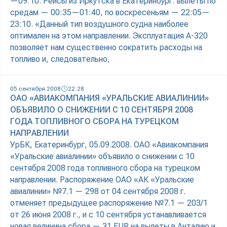
—09:10. Рейсы из Иркутска в Екатеринбург: вылеты по
средам — 00:35—01:40, по воскресеньям — 22:05—
23:10. «Данный тип воздушного судна наиболее
оптимален на этом направлении. Эксплуатация А-320
позволяет нам существенно сократить расходы на
топливо и, следовательно,
05 сентября 2008
22:28
ОАО «АВИАКОМПАНИЯ «УРАЛЬСКИЕ АВИАЛИНИИ»
ОБЪЯВИЛО О СНИЖЕНИИ С 10 СЕНТЯБРЯ 2008
ГОДА ТОПЛИВНОГО СБОРА НА ТУРЕЦКОМ
НАПРАВЛЕНИИ
УрБК, Екатеринбург, 05.09.2008. ОАО «Авиакомпания
«Уральские авиалинии» объявило о снижении с 10
сентября 2008 года топливного сбора на турецком
направлении. Распоряжение ОАО «АК «Уральские
авиалинии» №7.1 — 298 от 04 сентября 2008 г.
отменяет предыдущее распоряжение №7.1 — 203/1
от 26 июня 2008 г., и с 10 сентября устанавливается
новая величина сбора — 31 EUR на вылеты в Анталию и