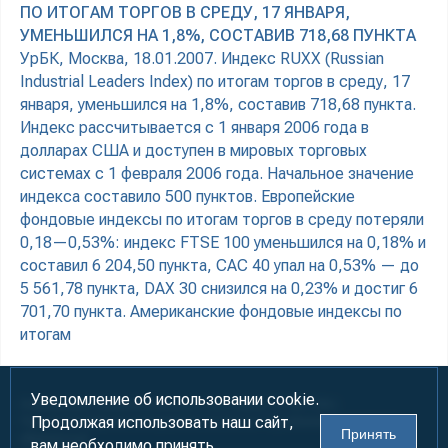
ПО ИТОГАМ ТОРГОВ В СРЕДУ, 17 ЯНВАРЯ,
УМЕНЬШИЛСЯ НА 1,8%, СОСТАВИВ 718,68 ПУНКТА
УрБК, Москва, 18.01.2007. Индекс RUXX (Russian
Industrial Leaders Index) по итогам торгов в среду, 17
января, уменьшился на 1,8%, составив 718,68 пункта.
Индекс рассчитывается с 1 января 2006 года в
долларах США и доступен в мировых торговых
системах с 1 февраля 2006 года. Начальное значение
индекса составило 500 пунктов. Европейские
фондовые индексы по итогам торгов в среду потеряли
0,18—0,53%: индекс FTSE 100 уменьшился на 0,18% и
составил 6 204,50 пункта, CAC 40 упал на 0,53% — до
5 561,78 пункта, DAX 30 снизился на 0,23% и достиг 6
701,70 пункта. Американские фондовые индексы по
итогам
Уведомление об использовании cookie.
Информация предназначена для лиц старше 18 лет (18+)
Продолжая использовать наш сайт,
При использовании материалов ссылка на «УралБизнесКонсалтинг»
Принять
обязательна!
вам необходимо принять