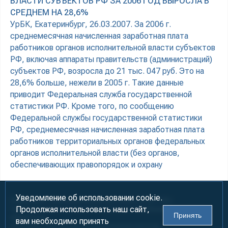
ВЛАСТИ СУБЪЕКТОВ РФ ЗА 2006 ГОД ВЫРОСЛА В
СРЕДНЕМ НА 28,6%
УрБК, Екатеринбург, 26.03.2007. За 2006 г.
среднемесячная начисленная заработная плата
работников органов исполнительной власти субъектов
РФ, включая аппараты правительств (администраций)
субъектов РФ, возросла до 21 тыс. 047 руб. Это на
28,6% больше, нежели в 2005 г. Такие данные
приводит Федеральная служба государственной
статистики РФ. Кроме того, по сообщению
Федеральной службы государственной статистики
РФ, среднемесячная начисленная заработная плата
работников территориальных органов федеральных
органов исполнительной власти (без органов,
обеспечивающих правопорядок и охрану
Уведомление об использовании cookie.
Информация предназначена для лиц старше 18 лет (18+)
Продолжая использовать наш сайт,
При использовании материалов ссылка на «УралБизнесКонсалтинг»
Принять
обязательна!
вам необходимо принять
2000-2026
Информационно-аналитическое агентство