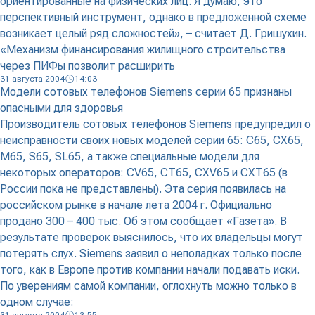
ориентированные на физических лиц. Я думаю, это
перспективный инструмент, однако в предложенной схеме
возникает целый ряд сложностей», – считает Д. Гришухин.
«Механизм финансирования жилищного строительства
через ПИФы позволит расширить
31 августа 2004
14:03
Модели сотовых телефонов Siemens серии 65 признаны
опасными для здоровья
Производитель сотовых телефонов Siemens предупредил о
неисправности своих новых моделей серии 65: C65, CX65,
M65, S65, SL65, а также специальные модели для
некоторых операторов: CV65, CT65, CXV65 и CXT65 (в
России пока не представлены). Эта серия появилась на
российском рынке в начале лета 2004 г. Официально
продано 300 – 400 тыс. Об этом сообщает «Газета». В
результате проверок выяснилось, что их владельцы могут
потерять слух. Siemens заявил о неполадках только после
того, как в Европе против компании начали подавать иски.
По уверениям самой компании, оглохнуть можно только в
одном случае: