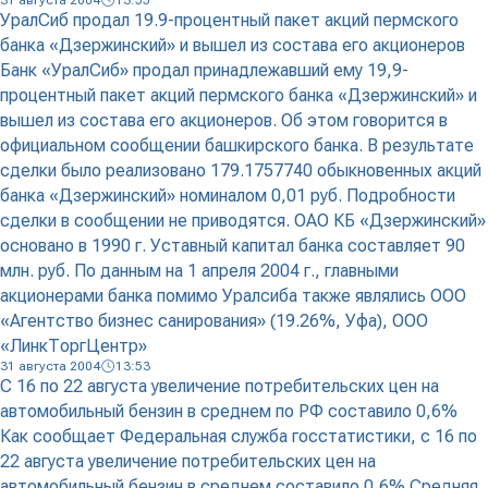
31 августа 2004
13:55
УралСиб продал 19.9-процентный пакет акций пермского
банка «Дзержинский» и вышел из состава его акционеров
Банк «УралСиб» продал принадлежавший ему 19,9-
процентный пакет акций пермского банка «Дзержинский» и
вышел из состава его акционеров. Об этом говорится в
официальном сообщении башкирского банка. В результате
сделки было реализовано 179.1757740 обыкновенных акций
банка «Дзержинский» номиналом 0,01 руб. Подробности
сделки в сообщении не приводятся. ОАО КБ «Дзержинский»
основано в 1990 г. Уставный капитал банка составляет 90
млн. руб. По данным на 1 апреля 2004 г., главными
акционерами банка помимо Уралсиба также являлись ООО
«Агентство бизнес санирования» (19.26%, Уфа), ООО
«ЛинкТоргЦентр»
31 августа 2004
13:53
С 16 по 22 августа увеличение потребительских цен на
автомобильный бензин в среднем по РФ составило 0,6%
Как сообщает Федеральная служба госстатистики, с 16 по
22 августа увеличение потребительских цен на
автомобильный бензин в среднем составило 0,6% Средняя