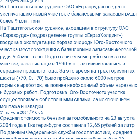
31 августа 2004
16:08
На Таштагольском руднике ОАО «Евразруда» введен в
эксплуатацию новый участок с балансовыми запасами руды
более 9 млн. тонн
На Таштагольском руднике, входящем в структуру ОАО
«Евразруда» (подразделение группы «ЕвразХолдинг»)
введена в эксплуатацию первая очередь Юго-Восточного
участка месторождения с балансовыми запасами железной
руды 9,4 млн. тонн. Подготовительные работы на этом
участке, начатые еще в 1990-х гг., активизировались в
середине прошлого года. За это время на трех горизонтах
шахты (+70, 0, -70) было пройдено около 6000 метров
горных выработок, выполнен необходимый объем нарезных
и буровых работ. Подготовка Юго-Восточного участка
осуществлялась собственными силами, за исключением
монтажа и наладки
31 августа 2004
16:06
Средняя стоимость бензина автомобильного на 23 августа
2004 года в Екатеринбурге составила 12,65 рублей за литр
По данным Федеральной службы госстатистики, средняя