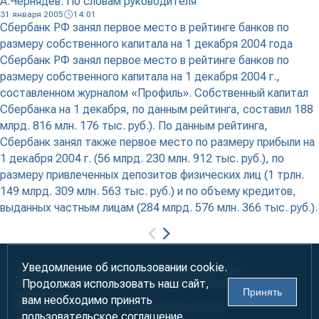
А.Чернядев. По словам руководителя
31 января 2005
14:01
Сбербанк РФ занял первое место в рейтинге банков по
размеру собственного капитала на 1 декабря 2004 года
Сбербанк РФ занял первое место в рейтинге банков по
размеру собственного капитала на 1 декабря 2004 г.,
составленном журналом «Профиль». Собственный капитал
Сбербанка на 1 декабря, по данным рейтинга, составил 188
млрд. 816 млн. 176 тыс. руб.). По данным рейтинга,
Сбербанк занял также первое место по размеру прибыли на
1 декабря 2004 г. (56 млрд. 230 млн. 912 тыс. руб.), по
размеру привлеченных депозитов физических лиц (1 трлн.
149 млрд. 309 млн. 563 тыс. руб.) и по объему кредитов,
выданных частным лицам (284 млрд. 576 млн. 366 тыс. руб.).
Уведомление об использовании cookie.
Информация предназначена для лиц старше 18 лет (18+)
Продолжая использовать наш сайт,
При использовании материалов ссылка на «УралБизнесКонсалтинг»
Принять
обязательна!
вам необходимо принять
2000-2026
Информационно-аналитическое агентство
пользовательское соглашение.