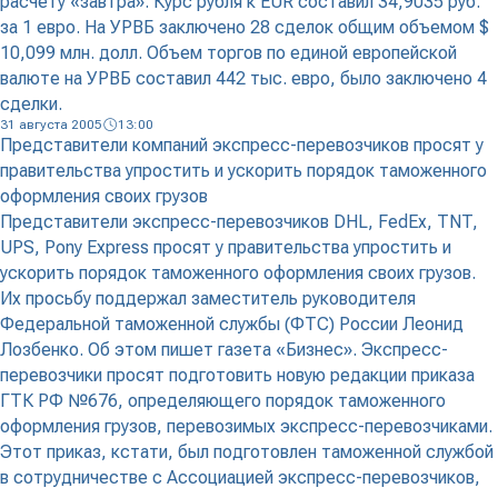
расчету «завтра». Курс рубля к EUR составил 34,9035 руб.
за 1 евро. На УРВБ заключено 28 сделок общим объемом $
10,099 млн. долл. Объем торгов по единой европейской
валюте на УРВБ составил 442 тыс. евро, было заключено 4
сделки.
31 августа 2005
13:00
Представители компаний экспресс-перевозчиков просят у
правительства упростить и ускорить порядок таможенного
оформления своих грузов
Представители экспресс-перевозчиков DHL, FedEx, TNT,
UPS, Pony Express просят у правительства упростить и
ускорить порядок таможенного оформления своих грузов.
Их просьбу поддержал заместитель руководителя
Федеральной таможенной службы (ФТС) России Леонид
Лозбенко. Об этом пишет газета «Бизнес». Экспресс-
перевозчики просят подготовить новую редакции приказа
ГТК РФ №676, определяющего порядок таможенного
оформления грузов, перевозимых экспресс-перевозчиками.
Этот приказ, кстати, был подготовлен таможенной службой
в сотрудничестве с Ассоциацией экспресс-перевозчиков,