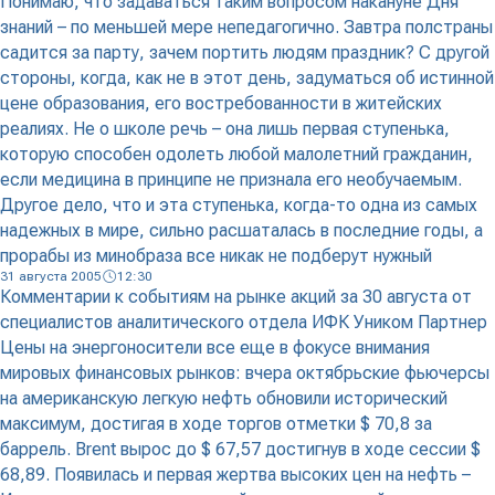
Понимаю, что задаваться таким вопросом накануне Дня
знаний – по меньшей мере непедагогично. Завтра полстраны
садится за парту, зачем портить людям праздник? С другой
стороны, когда, как не в этот день, задуматься об истинной
цене образования, его востребованности в житейских
реалиях. Не о школе речь – она лишь первая ступенька,
которую способен одолеть любой малолетний гражданин,
если медицина в принципе не признала его необучаемым.
Другое дело, что и эта ступенька, когда-то одна из самых
надежных в мире, сильно расшаталась в последние годы, а
прорабы из минобраза все никак не подберут нужный
31 августа 2005
12:30
Комментарии к событиям на рынке акций за 30 августа от
специалистов аналитического отдела ИФК Уником Партнер
Цены на энергоносители все еще в фокусе внимания
мировых финансовых рынков: вчера октябрьские фьючерсы
на американскую легкую нефть обновили исторический
максимум, достигая в ходе торгов отметки $ 70,8 за
баррель. Brent вырос до $ 67,57 достигнув в ходе сессии $
68,89. Появилась и первая жертва высоких цен на нефть –