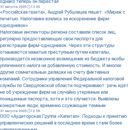
однако теперь он перестал
31 августа 2005
13:00
«Российская газета», Андрей Рубцовцев пишет: «Мираж с
печатью. Налоговики взялись за искоренение фирм-
однодневок»
Налоговые инспекторы региона составили список лиц,
регулярно предоставляющих свои паспорта для
регистрации фирм-однодневок. Через эти структуры
отмываются нажитые преступным путем капиталы,
производится незаконное возмещение из бюджета якобы
уплаченного налога на добавленную стоимость. И многие
другие сомнительные делишки на счету фиктивных
компаний. Сотрудники управления Федеральной налоговой
службы по Свердловской области подчеркивают: речь идет
не об учреждении фирм на случайно утерянные или
похищенные паспорта, хотя и это случается. Выявлены
конкретные люди, временно ссужающие темным
31 августа 2005
12:58
ООО «Аудиторская Группа «Капитал»: Подходы к принятию
управленческих решений в последнее время стали более
цивилизованными