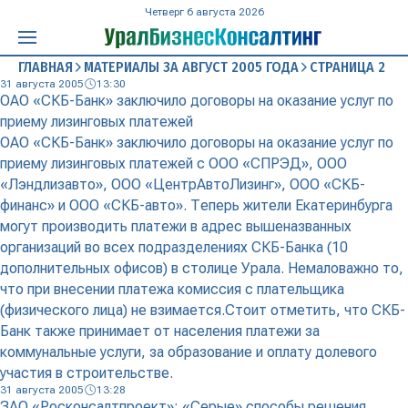
Четверг 6 августа 2026
ГЛАВНАЯ
МАТЕРИАЛЫ ЗА АВГУСТ 2005 ГОДА
СТРАНИЦА 2
31 августа 2005
13:30
ОАО «СКБ-Банк» заключило договоры на оказание услуг по
приему лизинговых платежей
ОАО «СКБ-Банк» заключило договоры на оказание услуг по
приему лизинговых платежей с ООО «СПРЭД», ООО
«Лэндлизавто», ООО «ЦентрАвтоЛизинг», ООО «СКБ-
финанс» и ООО «СКБ-авто». Теперь жители Екатеринбурга
могут производить платежи в адрес вышеназванных
организаций во всех подразделениях СКБ-Банка (10
дополнительных офисов) в столице Урала. Немаловажно то,
что при внесении платежа комиссия с плательщика
(физического лица) не взимается.Стоит отметить, что СКБ-
Банк также принимает от населения платежи за
коммунальные услуги, за образование и оплату долевого
участия в строительстве.
31 августа 2005
13:28
ЗАО «Росконсалтпроект»: «Серые» способы решения