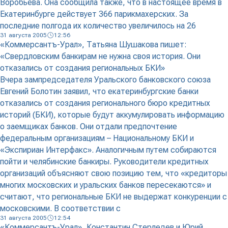
Воробьева. Она сообщила также, что в настоящее время в
Екатеринбурге действует 366 парикмахерских. За
последние полгода их количество увеличилось на 26
31 августа 2005
12:56
«Коммерсантъ-Урал», Татьяна Шушакова пишет:
«Свердловским банкирам не нужна своя история. Они
отказались от создания региональных БКИ»
Вчера зампредседателя Уральского банковского союза
Евгений Болотин заявил, что екатеринбургские банки
отказались от создания регионального бюро кредитных
историй (БКИ), которые будут аккумулировать информацию
о заемщиках банков. Они отдали предпочтение
федеральным организациям – Национальному БКИ и
«Экспириан Интерфакс». Аналогичным путем собираются
пойти и челябинские банкиры. Руководители кредитных
организаций объясняют свою позицию тем, что «кредиторы
многих московских и уральских банков пересекаются» и
считают, что региональные БКИ не выдержат конкуренции с
московскими. В соответствии с
31 августа 2005
12:54
«Коммерсантъ-Урал», Константин Стерледев и Юрий