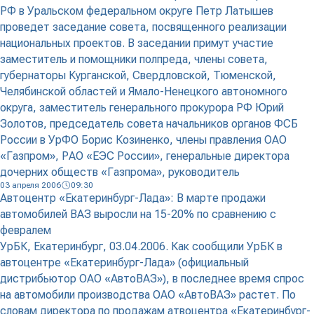
РФ в Уральском федеральном округе Петр Латышев
проведет заседание совета, посвященного реализации
национальных проектов. В заседании примут участие
заместитель и помощники полпреда, члены совета,
губернаторы Курганской, Свердловской, Тюменской,
Челябинской областей и Ямало-Ненецкого автономного
округа, заместитель генерального прокурора РФ Юрий
Золотов, председатель совета начальников органов ФСБ
России в УрФО Борис Козиненко, члены правления ОАО
«Газпром», РАО «ЕЭС России», генеральные директора
дочерних обществ «Газпрома», руководитель
03 апреля 2006
09:30
Автоцентр «Екатеринбург-Лада»: В марте продажи
автомобилей ВАЗ выросли на 15-20% по сравнению с
февралем
УрБК, Екатеринбург, 03.04.2006. Как сообщили УрБК в
автоцентре «Екатеринбург-Лада» (официальный
дистрибьютор ОАО «АвтоВАЗ»), в последнее время спрос
на автомобили производства ОАО «АвтоВАЗ» растет. По
словам директора по продажам атвоцентра «Екатеринбург-