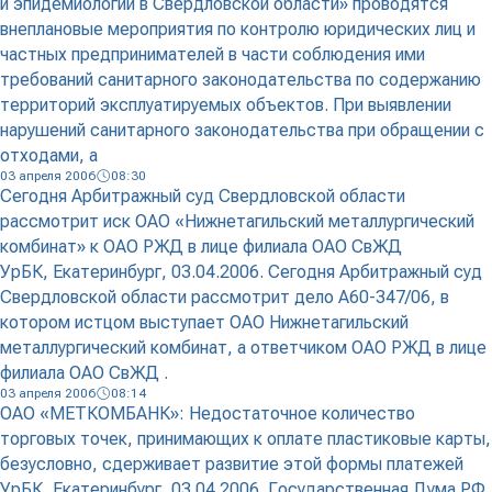
и эпидемиологии в Свердловской области» проводятся
внеплановые мероприятия по контролю юридических лиц и
частных предпринимателей в части соблюдения ими
требований санитарного законодательства по содержанию
территорий эксплуатируемых объектов. При выявлении
нарушений санитарного законодательства при обращении с
отходами, а
03 апреля 2006
08:30
Сегодня Арбитражный суд Свердловской области
рассмотрит иск ОАО «Нижнетагильский металлургический
комбинат» к ОАО РЖД в лице филиала ОАО СвЖД
УрБК, Екатеринбург, 03.04.2006. Сегодня Арбитражный суд
Свердловской области рассмотрит дело А60-347/06, в
котором истцом выступает ОАО Нижнетагильский
металлургический комбинат, а ответчиком ОАО РЖД в лице
филиала ОАО СвЖД .
03 апреля 2006
08:14
ОАО «МЕТКОМБАНК»: Недостаточное количество
торговых точек, принимающих к оплате пластиковые карты,
безусловно, сдерживает развитие этой формы платежей
УрБК, Екатеринбург, 03.04.2006. Государственная Дума РФ