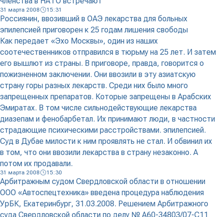
членства в НАТО встречают
31 марта 2008
15:31
Россиянин, ввозивший в ОАЭ лекарства для больных
эпилепсией приговорен к 25 годам лишения свободы
Как передает «Эхо Москвы», один из наших
соотечественников отправился в тюрьму на 25 лет. И затем
его вышлют из страны. В приговоре, правда, говорится о
пожизненном заключении. Они ввозили в эту азиатскую
страну горы разных лекарств. Среди них было много
запрещенных препаратов. Которые запрещены в Арабских
Эмиратах. В том числе сильнодействующие лекарства
диазепам и фенобарбетал. Их принимают люди, в частности
страдающие психическими расстройствами. эпилепсией.
Суд в Дубае милости к ним проявлять не стал. И обвинил их
в том, что они ввозили лекарства в страну незаконно. А
потом их продавали.
31 марта 2008
15:30
Арбитражным судом Свердловской области в отношении
ООО «Автоспецтехника» введена процедура наблюдения
УрБК, Екатеринбург, 31.03.2008. Решением Арбитражного
суда Свердловской области по делу № А60-34803/07-С11