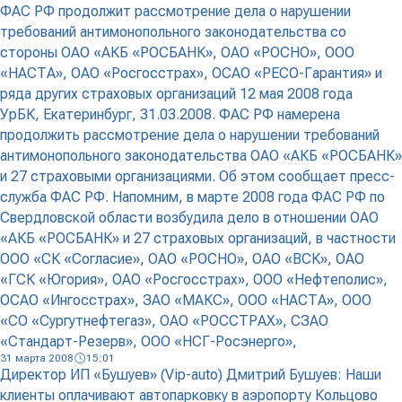
ФАС РФ продолжит рассмотрение дела о нарушении
требований антимонопольного законодательства со
стороны ОАО «АКБ «РОСБАНК», ОАО «РОСНО», ООО
«НАСТА», ОАО «Росгосстрах», ОСАО «РЕСО-Гарантия» и
ряда других страховых организаций 12 мая 2008 года
УрБК, Екатеринбург, 31.03.2008. ФАС РФ намерена
продолжить рассмотрение дела о нарушении требований
антимонопольного законодательства ОАО «АКБ «РОСБАНК»
и 27 страховыми организациями. Об этом сообщает пресс-
служба ФАС РФ. Напомним, в марте 2008 года ФАС РФ по
Свердловской области возбудила дело в отношении ОАО
«АКБ «РОСБАНК» и 27 страховых организаций, в частности
ООО «СК «Согласие», ОАО «РОСНО», ОАО «ВСК», ОАО
«ГСК «Югория», ОАО «Росгосстрах», ООО «Нефтеполис»,
ОСАО «Ингосстрах», ЗАО «МАКС», ООО «НАСТА», ООО
«СО «Сургутнефтегаз», ОАО «РОССТРАХ», СЗАО
«Стандарт-Резерв», ООО «НСГ-Росэнерго»,
31 марта 2008
15:01
Директор ИП «Бушуев» (Vip-auto) Дмитрий Бушуев: Наши
клиенты оплачивают автопарковку в аэропорту Кольцово