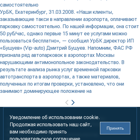
самостоятельно
УрБК, Екатеринбург, 31.03.2008. «Наши клиенты,
заказывающие такси в направлении аэропорта, оплачивают
парковку самостоятельно. По нашей информации, она стоит
50 руб/час, однако первые 15 минут ее услугами можно
пользоваться бесплатно», — сообщил УрБК директор ИП
«Бушуев» (Vip-auto) Дмитрий Бушуев. Напомним, ФАС РФ
признала ряд автопарковок в аэропортах Москвы
нарушающими антимонопольное законодательство. В
результате анализа рынка услуг временной парковки
автотранспорта в аэропортах, а также материалов,
полученных по итогам проверки, установлено, что они
занимают доминирующее положение на
Уведомление об использовании cookie.
Информация предназначена для лиц старше 18 лет (18+)
Продолжая использовать наш сайт,
При использовании материалов ссылка на «УралБизнесКонсалтинг»
Принять
обязательна!
вам необходимо принять
2000-2026
Информационно-аналитическое агентство
пользовательское соглашение.