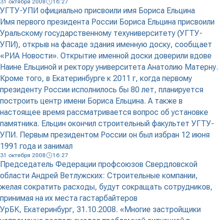
31 октября 2008
16:27
УГТУ-УПИ официально присвоили имя Бориса Ельцина
Имя первого президента России Бориса Ельцина присвоили
Уральскому государственному техуниверситету (УГТУ-
УПИ), открыв на фасаде здания именную доску, сообщает
«РИА Новости». Открытие именной доски доверили вдове
Наине Ельциной и ректору университета Анатолию Матерну.
Кроме того, в Екатеринбурге к 2011 г, когда первому
президенту России исполнилось бы 80 лет, планируется
построить центр имени Бориса Ельцина. А также в
настоящее время рассматривается вопрос об установке
памятника. Ельцин окончил строительный факультет УГТУ-
УПИ. Первым президентом России он был избран 12 июня
1991 года и занимал
31 октября 2008
16:27
Председатель Федерации профсоюзов Свердловской
области Андрей Ветлужских: Строительные компании,
желая сократить расходы, будут сокращать сотрудников,
принимая на их места гастарбайтеров
УрБК, Екатеринбург, 31.10.2008. «Многие застройщики