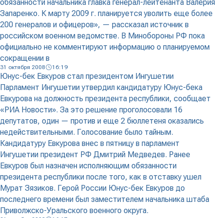
обязанности начальника главка генерал-лейтенанта Валерия
Запаренко. К марту 2009 г. планируется уволить еще более
200 генералов и офицеров», — рассказал источник в
российском военном ведомстве. В Минобороны РФ пока
официально не комментируют информацию о планируемом
сокращении в
31 октября 2008
16:19
Юнус-бек Евкуров стал президентом Ингушетии
Парламент Ингушетии утвердил кандидатуру Юнус-бека
Евкурова на должность президента республики, сообщает
«РИА Новости». За это решение проголосовали 16
депутатов, один — против и еще 2 бюллетеня оказались
недействительными. Голосование было тайным.
Кандидатуру Евкурова внес в пятницу в парламент
Ингушетии президент РФ Дмитрий Медведев. Ранее
Евкуров был назначен исполняющим обязанности
президента республики после того, как в отставку ушел
Мурат Зязиков. Герой России Юнус-бек Евкуров до
последнего времени был заместителем начальника штаба
Приволжско-Уральского военного округа.