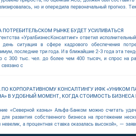
лизировалась, но и опередила первоначальный прогноз. Те
А ПОТРЕБИТЕЛЬСКОМ РЫНКЕ БУДЕТ УСИЛИВАТЬСЯ
агентства «УралБизнесКонсалтинг» ответил исполнительны
й день ситуация в сфере кадрового обеспечения пот
мум, последние три года. И в ближайшие 2-3 года эта тенд
о с 300 тыс. чел. до более чем 400 тысяч, и спрос на р
 связано с
 ПО КОРПОРАТИВНОМУ КОНСАЛТИНГУ ИФК «УНИКОМ ПА
ЗНА» В УДОБНЫЙ МОМЕНТ, КОГДА СТОИМОСТЬ БИЗНЕС
ение «Северной казны» Альфа-Банком можно считать удач
 для развития собственного бизнеса на протяжении неско
невелик, а процентная ставка оказалась высокой», — зая
м Партнер» Дмитрий Земеров. Напомним, контрольный па