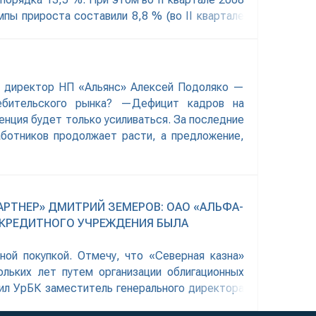
мпы прироста составили 8,8 % (во II квартале
й директор НП «Альянс» Алексей Подоляко —
ребительского рынка? —Дефицит кадров на
енция будет только усиливаться. За последние
аботников продолжает расти, а предложение,
РТНЕР» ДМИТРИЙ ЗЕМЕРОВ: ОАО «АЛЬФА-
А КРЕДИТНОГО УЧРЕЖДЕНИЯ БЫЛА
ной покупкой. Отмечу, что «Северная казна»
льких лет путем организации облигационных
вил УрБК заместитель генерального директора
кет акций ОАО «Северная казна» продан ОАО