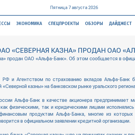
Пятница 7 августа 2026
ЕССЫ
ЭКОНОМИКА
СПЕЦПРОЕКТЫ
ОБЗОРЫ
ДАЙДЖЕСТ
АО «СЕВЕРНАЯ КАЗНА» ПРОДАН ОАО «А
на» продан ОАО «Альфа-Банк». Об этом сообщается в офиц
РФ и Агентством по страхованию вкладов Альфа-Банк б
 «Северной казны» на банковском рынке уральского регион
ссии Альфа-Банк в качестве акционера предпринимает ма
 как физическими, так и юридическими лицами исполнялись
финансовым продуктам Альфа-Банка, многие из которых 
оворится в официальном заявлении кредитной организации.
ние банка «Северная казна» шло на принципах схожих и пон