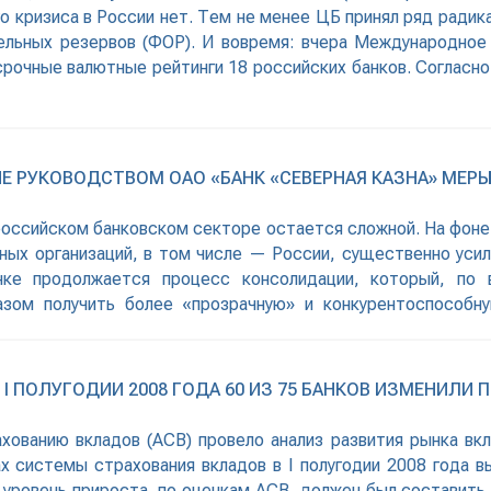
о кризиса в России нет. Тем не менее ЦБ принял ряд радик
тельных резервов (ФОР). И вовремя: вчера Международное 
очные валютные рейтинги 18 российских банков. Согласно
Е РУКОВОДСТВОМ ОАО «БАНК «СЕВЕРНАЯ КАЗНА» МЕР
 российском банковском секторе остается сложной. На фон
ых организаций, в том числе — России, существенно усил
ке продолжается процесс консолидации, который, по 
зом получить более «прозрачную» и конкурентоспособну
К главный
I ПОЛУГОДИИ 2008 ГОДА 60 ИЗ 75 БАНКОВ ИЗМЕНИЛИ
хованию вкладов (АСВ) провело анализ развития рынка вкл
х системы страхования вкладов в I полугодии 2008 года вы
 уровень прироста, по оценкам АСВ, должен был составить 