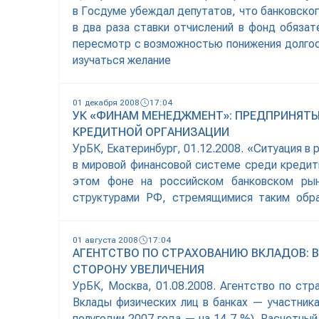
в Госдуме убеждал депутатов, что банковског
в два раза ставки отчислений в фонд обяза
пересмотр с возможностью понижения долгоср
изучаться желание
01 декабря 2008
17:04
УК «ФИНАМ МЕНЕДЖМЕНТ»: ПРЕДПРИНЯТЫ
КРЕДИТНОЙ ОРГАНИЗАЦИИ
УрБК, Екатеринбург, 01.12.2008. «Ситуация в
в мировой финансовой системе среди кредитн
этом фоне на российском банковском рын
структурами РФ, стремящимися таким обра
инвестиции в реальный сектор», — заявил УрБ
01 августа 2008
17:04
АГЕНТСТВО ПО СТРАХОВАНИЮ ВКЛАДОВ: В 
СТОРОНУ УВЕЛИЧЕНИЯ
УрБК, Москва, 01.08.2008. Агентство по стра
Вклады физических лиц в банках — участника
полугодии 2007 года — на 14,7 %). Расчетный