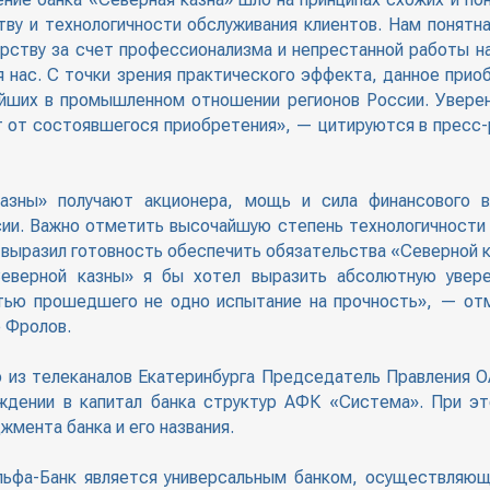
тву и технологичности обслуживания клиентов. Нам понятна
рству за счет профессионализма и непрестанной работы н
ля нас. С точки зрения практического эффекта, данное при
йших в промышленном отношении регионов России. Уверен
т от состоявшегося приобретения», — цитируются в пресс
азны» получают акционера, мощь и сила финансового 
ии. Важно отметить высочайшую степень технологичности у
он выразил готовность обеспечить обязательства «Северной 
Северной казны» я бы хотел выразить абсолютную увере
тью прошедшего не одно испытание на прочность», — от
 Фролов.
о из телеканалов Екатеринбурга Председатель Правления 
ождении в капитал банка структур АФК «Система». При эт
жмента банка и его названия.
Альфа-Банк является универсальным банком, осуществляю