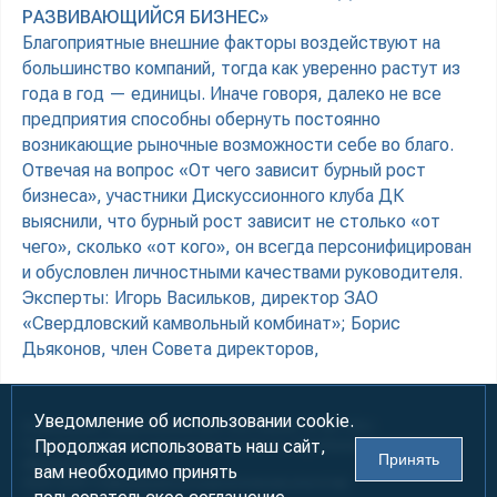
РАЗВИВАЮЩИЙСЯ БИЗНЕС»
Благоприятные внешние факторы воздействуют на
большинство компаний, тогда как уверенно растут из
года в год — единицы. Иначе говоря, далеко не все
предприятия способны обернуть постоянно
возникающие рыночные возможности себе во благо.
Отвечая на вопрос «От чего зависит бурный рост
бизнеса», участники Дискуссионного клуба ДК
выяснили, что бурный рост зависит не столько «от
чего», сколько «от кого», он всегда персонифицирован
и обусловлен личностными качествами руководителя.
Эксперты: Игорь Васильков, директор ЗАО
«Свердловский камвольный комбинат»; Борис
Дьяконов, член Совета директоров,
Уведомление об использовании cookie.
Информация предназначена для лиц старше 18 лет (18+)
Продолжая использовать наш сайт,
При использовании материалов ссылка на «УралБизнесКонсалтинг»
Принять
обязательна!
вам необходимо принять
2000-2026
Информационно-аналитическое агентство