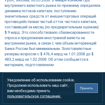
УрБК, Москва, 06.03.2008. В январе конъюнктуру
внутреннего валютного рынка по-прежнему определяла
динамика потоков капитала: поступлению
значительных средств от внешнеторговых операций
противодействовал чистый отток частного капитала,
составивший за месяц (по предварительным оценкам)
$ 9 млрд. Это способствовало сбалансированности
спроса и предложения иностранной валюты на
внутреннем рынке, в связи с чем объем интервенций
Банка России был минимальным. Золотовалютные
резервы возросли с $ 476,4 млрд на 1.01.2008 до $
483,2 млрд на 1.02.2008. Об этом сообщается в
материале, подготовленном
Уведомление об использовании cookie.
Информация предназначена для лиц старше 18 лет (18+)
Продолжая использовать наш сайт,
При использовании материалов ссылка на «УралБизнесКонсалтинг»
Принять
обязательна!
вам необходимо принять
2000-2026
Информационно-аналитическое агентство
пользовательское соглашение.
«УралБизнесКонсалтинг»