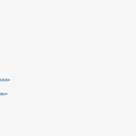
ока»
мы»