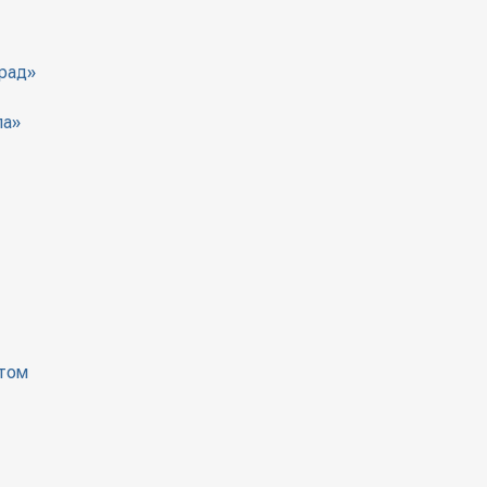
рад»
па»
атом