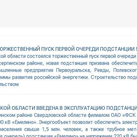
ОРЖЕСТВЕННЫЙ ПУСК ПЕРВОЙ ОЧЕРЕДИ ПОДСТАНЦИИ 5
ской области состоялся торжественный пуск первой очереди
сергинском районе, новая подстанция призвана обеспечи
шленные предприятия Первоуральска, Ревды, Полевског
аммы развития российской энергетики. Строительство под
ельством
КОЙ ОБЛАСТИ ВВЕДЕНА В ЭКСПЛУАТАЦИЮ ПОДСТАНЦИЯ
ргинском районе Свердловской области филиалом ОАО «ФС
00 кВ «Емелино». Энергообъект позволит обеспечить элект
аселения свыше 1,5 млн. человек, а также трубное мет
ая очередь) подстанции «Емелино» на напряжении 220 кВ бы