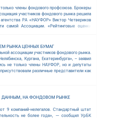
е только члены фондового профсоюза. Брокеры
социация участников фондового рынка решила
о агентства РА «НАУФОР» Виктор Четвериков
ти самой Ассоциации. «Рейтинговые оценки
ЕМ РЫНКА ЦЕННЫХ БУМАГ
льной ассоциации участников фондового рынка.
лябинска, Кургана, Екатеринбурга», – заявил
ись не только члены НАУФОР, но и депутаты
 присутствовали различные представители как
М ДАННЫМ, НА ФОНДОВОМ РЫНКЕ
ают 9 компаний-нелегалов. Стандартный штат
тельность не более года», — сообщил УрБК