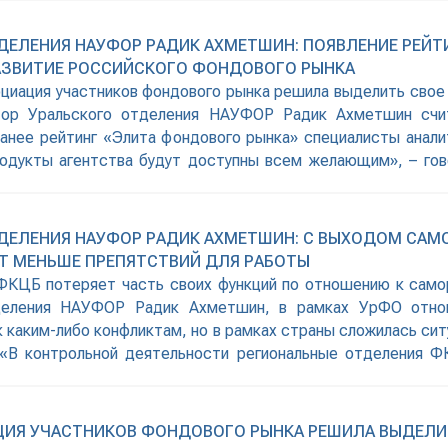
ДЕЛЕНИЯ НАУФОР РАДИК АХМЕТШИН: ПОЯВЛЕНИЕ РЕЙТ
РАЗВИТИЕ РОССИЙСКОГО ФОНДОВОГО РЫНКА
циация участников фондового рынка решила выделить свое
ктор Уральского отделения НАУФОР Радик Ахметшин сч
анее рейтинг «Элита фондового рынка» специалисты анал
родукты агентства будут доступны всем желающим», – гов
з доказывает,
ДЕЛЕНИЯ НАУФОР РАДИК АХМЕТШИН: С ВЫХОДОМ САМ
Т МЕНЬШЕ ПРЕПЯТСТВИЙ ДЛЯ РАБОТЫ
КЦБ потеряет часть своих функций по отношению к самор
деления НАУФОР Радик Ахметшин, в рамках УрФО отнош
 каким-либо конфликтам, но в рамках страны сложилась сит
«В контрольной деятельности региональные отделения 
а рынке ценных
ИЯ УЧАСТНИКОВ ФОНДОВОГО РЫНКА РЕШИЛА ВЫДЕЛИТ