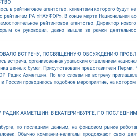
СТВО
сь в рейтинговое агентство, клиентами которого будут н
ес рейтингам РА «НАУФОР». В конце марта Национальная ас
 самостоятельное рейтинговое агентство. Директор новог
оторым он руководил, давно вышла за рамки деятельнос
 а число
ЗОВАЛО ВСТРЕЧУ, ПОСВЯЩЕННУЮ ОБСУЖДЕНИЮ ПРОБЛ
сь встреча, организованная уральским отделением национа
а ценных бумаг. Присутствовали представители Перми, Че
Р Радик Ахметшин. По его словам на встречу приглашал
е в России проводилось подобное мероприятие, на котором
 РАДИК АХМЕТШИН: В ЕКАТЕРИНБУРГЕ, ПО ПОСЛЕДНИ
инбурге, по последним данным, на фондовом рынке работ
еловек. Обычно компании-нелегалы продолжают свою дея