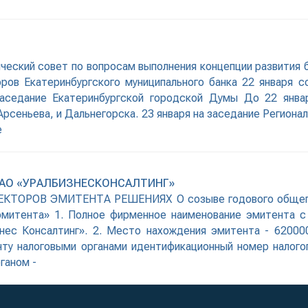
ический совет по вопросам выполнения концепции развития
ров Екатеринбургского муниципального банка 22 января 
аседание Екатеринбургской городской Думы До 22 янва
Арсеньева, и Дальнегорска. 23 января на заседание Регио
е
АО «УРАЛБИЗНЕСКОНСАЛТИНГ»
РОВ ЭМИТЕНТА РЕШЕНИЯХ О созыве годового общего со
эмитента» 1. Полное фирменное наименование эмитента с 
с Консалтинг». 2. Место нахождения эмитента - 620000,
енту налоговыми органами идентификационный номер налого
ганом -