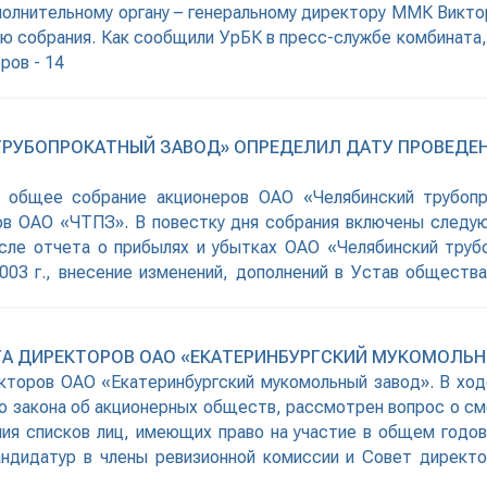
сполнительному органу – генеральному директору ММК Викто
ю собрания. Как сообщили УрБК в пресс-службе комбината,
ров - 14
ТРУБОПРОКАТНЫЙ ЗАВОД» ОПРЕДЕЛИЛ ДАТУ ПРОВЕДЕ
е общее собрание акционеров ОАО «Челябинский трубопр
в ОАО «ЧТПЗ». В повестку дня собрания включены следую
исле отчета о прибылях и убытках ОАО «Челябинский труб
003 г., внесение изменений, дополнений в Устав общества
го аудитора
ТА ДИРЕКТОРОВ ОАО «ЕКАТЕРИНБУРГСКИЙ МУКОМОЛЬ
кторов ОАО «Екатеринбургский мукомольный завод». В ход
го закона об акционерных обществ, рассмотрен вопрос о с
ния списков лиц, имеющих право на участие в общем годов
ндидатур в члены ревизионной комиссии и Совет директо