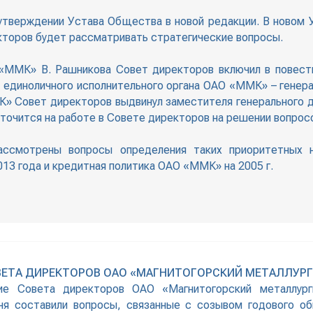
 утверждении Устава Общества в новой редакции. В новом
кторов будет рассматривать стратегические вопросы.
 «ММК» В. Рашникова Совет директоров включил в повестк
единоличного исполнительного органа ОАО «ММК» – генера
» Совет директоров выдвинул заместителя генерального 
точится на работе в Совете директоров на решении вопросо
ассмотрены вопросы определения таких приоритетных 
13 года и кредитная политика ОАО «ММК» на 2005 г.
ВЕТА ДИРЕКТОРОВ ОАО «МАГНИТОГОРСКИЙ МЕТАЛЛУР
ие Совета директоров ОАО «Магнитогорский металлурги
дня составили вопросы, связанные с созывом годового о