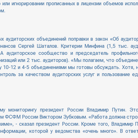
 или игнорировании прописанных в лицензии объемов испо
ом.
ых аудиторских объединений поправки в закон «Об аудито
ансов Сергей Шаталов. Критерии Минфина (1,5 тыс. ауди
 А аудиторское сообщество и председатель профильно
низаций или 2 тыс. аудиторов). «Мы полагаем, что объеди
 10-12 и 4-5 объединениями мы готовы обсуждать. Хотя, н
нтроль за качеством аудиторских услуг и пользование е
му мониторингу президент России Владимир Путин. Эт
ем ФСФМ России Виктором Зубковым. «Работа должна строи
жиме», - сказал президент России. Кроме того, Владимир
нформации, которой у ведомства «очень много». В ответ