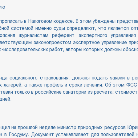
цию
 прописать в Налоговом кодексе. В этом убеждены предста
бной системой именно суды определяют, что является опт
ояснил журналистам референт экспертного управления
тветствующим законопроектом экспертное управление прис
о-исследовательских работ, авторы которых должны обосно
нда социального страхования, должны подать заявки в р
х лагерей, а также профиль и сроки лечения. Об этом ФСС
тевки только в российские санатории из расчета: стоимость
дней.
общил на прошлой неделе министр природных ресурсов Юрий
 в Госдуму. Документ устанавливает для пользователей 