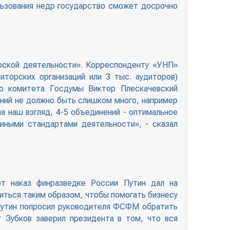
льзования недр государство сможет досрочно
рской деятельности». Корреспонденту «УНП»
торских организаций или 3 тыс. аудиторов)
го комитета Госдумы Виктор Плескачевский
нений не должно быть слишком много, например
а наш взгляд, 4-5 объединений - оптимальное
диными стандартами деятельности», - сказал
от наказ финразведке России Путин дал на
ться таким образом, чтобы помогать бизнесу
 Путин попросил руководителя ФСФМ обратить
 Зубков заверил президента в том, что вся