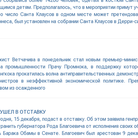
е собрались более 14200 человек, одетых в костюм Сант
щимся детям. Предполагалось, что в мероприятии примут уч
Это число Санта Клаусов в одном месте может претендов
неса, был установлен на собрании Санта Клаусов в Дерри-си
хист Ветчачива в понедельник стал новым премьер-минис
ра промышленности Прачу Промнока, в поддержку которо
ангкока прокатилась волна антиправительственных демонс
инистров в неэффективной экономической политике. Пре
вом из осажденного
 УШЕЛ В ОТСТАВКУ
одня, 15 декабря, подаст в отставку. Об этом заявила генп
анить губернатора Рода Благоевича от исполнения своих о
Барака Обамы в Сенате. Благоевич был арестован 9 дека