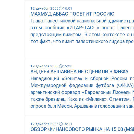
12 декабря 2008
16:01
МАХМУД АББАС ПОСЕТИТ РОССИЮ
Глава Палестинской национальной администра
этом сообщил «ИТАР-ТАСС» посол Палести
предстоящим визитом. В этом контексте он 
тот факт, что визит палестинского лидера п
12 декабря 2008
15:58
АНДРЕЯ АРШАВИНА НЕ ОЦЕНИЛИ В ФИФА
Нападающий «Зенита» и сборной России по
Международной федерации футбола (ФИФА).
аргентинский форвард «Барселоны» Лионель Ме
также бразилец Кака из «Милана». Отметим, Р
опросе был Месси. Аршавин в голосовании за
12 декабря 2008
15:11
ОБЗОР ФИНАНСОВОГО РЫНКА НА 15:00 (MSK)