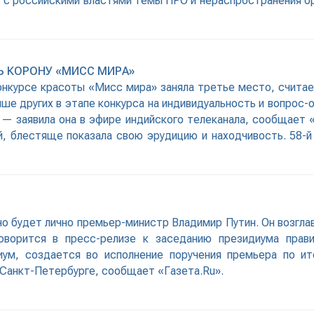
ит с российскими властями темы ПРО и нераспространения о
Ь КОРОНУ «МИСС МИРА»
онкурсе красоты «Мисс мира» заняла третье место, считае
ше других в этапе конкурса на индивидуальность и вопрос-о
 — заявила она в эфире индийского телеканала, сообщает 
ей, блестяще показала свою эрудицию и находчивость. 58-
но будет лично премьер-министр Владимир Путин. Он возгл
говорится в пресс-релизе к заседанию президиума прав
ум, создается во исполнение поручения премьера по и
 Санкт-Петербурге, сообщает «Газета.Ru».