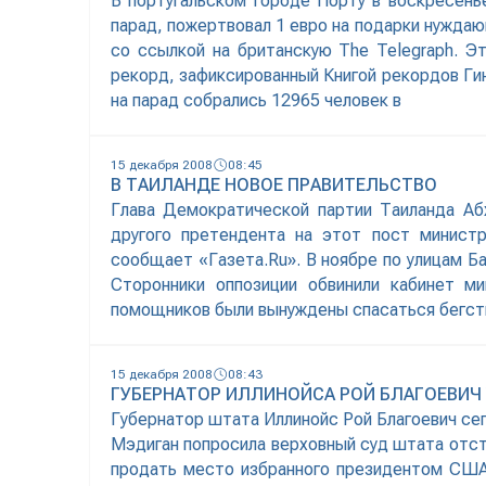
В португальском городе Порту в воскресень
парад, пожертвовал 1 евро на подарки нуждаю
со ссылкой на британскую The Telegraph. 
рекорд, зафиксированный Книгой рекордов Гин
на парад собрались 12965 человек в
15 декабря 2008
08:45
В ТАИЛАНДЕ НОВОЕ ПРАВИТЕЛЬСТВО
Глава Демократической партии Таиланда Аб
другого претендента на этот пост минист
сообщает «Газета.Ru». В ноябре по улицам Б
Сторонники оппозиции обвинили кабинет м
помощников были вынуждены спасаться бегст
15 декабря 2008
08:43
ГУБЕРНАТОР ИЛЛИНОЙСА РОЙ БЛАГОЕВИЧ
Губернатор штата Иллинойс Рой Благоевич сег
Мэдиган попросила верховный суд штата отстр
продать место избранного президентом США 