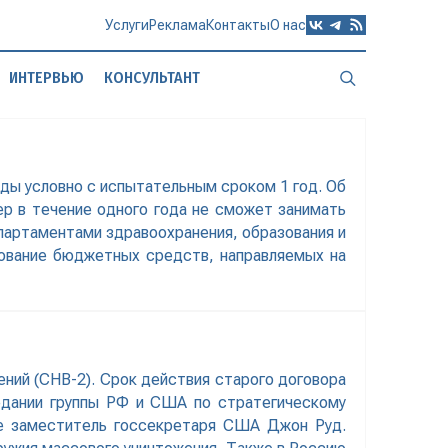
Услуги
Реклама
Контакты
О нас
ИНТЕРВЬЮ
КОНСУЛЬТАНТ
ды условно с испытательным сроком 1 год. Об
р в течение одного года не сможет занимать
епартаментами здравоохранения, образования и
ьзование бюджетных средств, направляемых на
ний (СНВ-2). Срок действия старого договора
седании группы РФ и США по стратегическому
ие заместитель госсекретаря США Джон Руд.