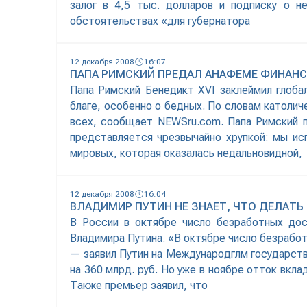
залог в 4,5 тыс. долларов и подписку о н
обстоятельствах «для губернатора
12 декабря 2008
16:07
ПАПА РИМСКИЙ ПРЕДАЛ АНАФЕМЕ ФИНАН
Папа Римский Бенедикт XVI заклеймил глоба
благе, особенно о бедных. По словам католич
всех, сообщает NEWSru.com. Папа Римский п
представляется чрезвычайно хрупкой: мы ис
мировых, которая оказалась недальновидной,
12 декабря 2008
16:04
ВЛАДИМИР ПУТИН НЕ ЗНАЕТ, ЧТО ДЕЛАТЬ
В России в октябре число безработных дос
Владимира Путина. «В октябре число безработ
— заявил Путин на Международглм государстве
на 360 млрд. руб. Но уже в ноябре отток вкл
Также премьер заявил, что