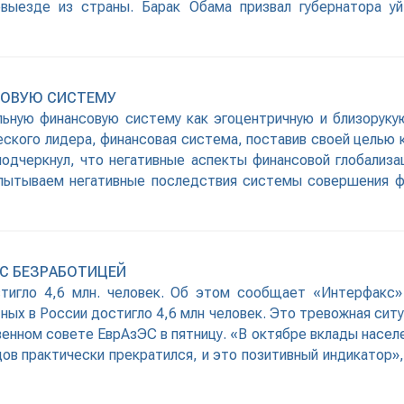
евыезде из страны. Барак Обама призвал губернатора у
СОВУЮ СИСТЕМУ
льную финансовую систему как эгоцентричную и близорук
еского лидера, финансовая система, поставив своей целью
одчеркнул, что негативные аспекты финансовой глобализа
пытываем негативные последствия системы совершения фи
 С БЕЗРАБОТИЦЕЙ
тигло 4,6 млн. человек. Об этом сообщает «Интерфакс
ных в России достигло 4,6 млн человек. Это тревожная ситу
нном совете ЕврАзЭС в пятницу. «В октябре вклады населе
адов практически прекратился, и это позитивный индикатор»