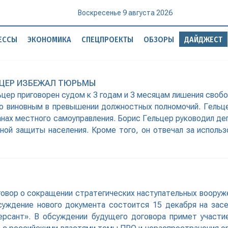
Воскресенье 9 августа 2026
ЕССЫ
ЭКОНОМИКА
СПЕЦПРОЕКТЫ
ОБЗОРЫ
ДАЙДЖЕСТ
ЬЦЕР ИЗБЕЖАЛ ТЮРЬМЫ
цер приговорен судом к 3 годам и 3 месяцам лишения свобо
о виновным в превышении должностных полномочий. Гельце
анах местного самоуправления. Борис Гельцер руководил д
льной защиты населения. Кроме того, он отвечал за испол
говор о сокращении стратегических наступательных вооруже
бсуждение нового документа состоится 15 декабря на за
мерсант». В обсуждении будущего договора примет участ