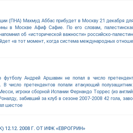
ции (ПНА) Махмуд Аббас прибудет в Москву 21 декабря дл
ны в Москве Афиф Сафие. По его словам, палестинская
напомнил об «исторической важности» российско-палестинс
ройдет «в тот момент, когда система международных отнош
 футболу Андрей Аршавин не попал в число претендент
 В число претендентов попали атакующий полузащитни
сси, игроки сборной Испании Фернандо Торрес (из английс
оналду, забивший за клуб в сезоне 2007-2008 42 гола, за
нял шестое
 12.12. 2008 Г. ОТ ИФК «ЕВРОГРИН»