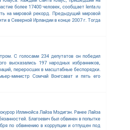
а Клауса. Каждый Санта Клаус, пришедший на
астие более 17400 человек, сообщает lenta.ru
ать на мировой рекорд. Предыдущий мировой
ти в Северной Ирландии в конце 2007 г. Тогда
тром. С голосами 234 депутатов он победил
го высказались 197 народных избранников,
траций, переросших в масштабные беспорядки.
мьер-министр Сомчай Вонгсават и пять его
рокурор Иллинойса Лайза Мэдигэн. Ранее Лайза
бязанностей. Благоевич был обвинен в попытке
бря по обвинению в коррупции и отпущен под