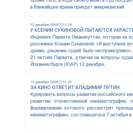
Кроме того, в ходе своего визита Руд обсуд
в ближайшее время приедет американский
15 декабря 2008
12:28
У КСЕНИИ СУХИНОВОЙ ПЫТАЮТСЯ УКРАСТ
Индианка Парвати Оманакуттан, которая на к
россиянке Ксении Сухиновой. «Я выступила луч
думаю, решение судей было несправедливо»,
21-летняя Парвати, отвечая на вопросы суд
Йоханнесбурге (ЮАР) 13 декабря,
15 декабря 2008
12:25
ЗА КИНО ОТВЕТИТ ВЛАДИМИР ПУТИН
Курировать вопросы развития российского ки
развитию отечественной кинематографии, 
формировании которого рассмотрит президи
кинематографии», состоявшегося 7 октября в