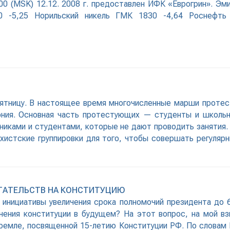
00 (MSK) 12.12. 2008 г. предоставлен ИФК «Еврогрин». Э
0 -5,25 Норильский никель ГМК 1830 -4,64 Роснефть 1
пятницу. В настоящее время многочисленные марши протест
ония. Основная часть протестующих — студенты и школь
ениками и студентами, которые не дают проводить занятия.
хистские группировки для того, чтобы совершать регулярн
ГАТЕЛЬСТВ НА КОНСТИТУЦИЮ
инициативы увеличения срока полномочий президента до 6
нения конституции в будущем? На этот вопрос, на мой в
 Кремле, посвященной 15-летию Конституции РФ. По словам