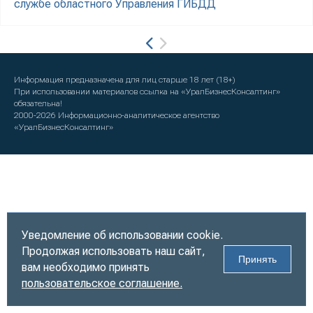
службе областного Управления ГИБДД
Информация предназначена для лиц старше 18 лет (18+)
При использовании материалов ссылка на «УралБизнесКонсалтинг»
обязательна!
2000-2026
Информационно-аналитическое агентство
«УралБизнесКонсалтинг»
Уведомление об использовании cookie.
Продолжая использовать наш сайт,
Принять
вам необходимо принять
пользовательское соглашение.