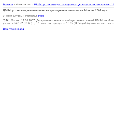
Главная
> Новости дня >
ЦБ РФ установил учетные цены на драгоценные металлы на 14
ЦБ РФ установил учетные цены на драгоценные металлы на 14 июня 2007 года
14 июня 2007
16:14
. Разместил:
public
УрБК, Москва, 14.06.2007. Департамент внешних и общественных связей ЦБ РФ сообщае
размере 542,22 (+5,63) руб./грамм; на серебро — 10,55 (-0,24) руб./грамм; на платину —
Вернуться назад