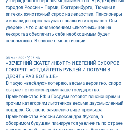
утвержденного перечня медикаментов. В ряде крупных
городов России – Перми, Екатеринбурге, Тюмени в
аптеках ажиотажный спрос на лекарства. Пенсионеры
и инвалиды впрок закупают анальгин и корвалол. Они
уверены, что с исчезновением «льготных» цен на
лекарства обеспечить себя необходимым будет
невозможно. В законе о монетизации
05 мая 2004
08:43
«ВЕЧЕРНИЙ ЕКАТЕРИНБУРГ» И ЕВГЕНИЙ СУСОРОВ
ГОВОРЯТ: «ОТДАЙ ПЯТЬ РУБЛЕЙ И ПОЛУЧИ В
ДЕСЯТЬ РАЗ БОЛЬШЕ»
В такую «весёлую» лотерею, весьма вероятно, скоро
сыграет с пенсионерами наше государство.
Правительство РФ и Госдума готовят пенсионерам и
прочим категориям льготников весьма двусмысленный
подарок. Согласно заявлению вице-премьера
Правительства России Александра Жукова, в
обозримом будущем планируется увеличить по стране
размер пенсий... за счёт отмены льгот. Виртуальные