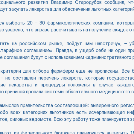
социального развития Владимир Стародубов сообщил, чт
дут закупать лекарства для обеспечения льготных категорий
ся выбрать 20 – 30 фармакологических компании, котор
о уверено, что вправе рассчитывать на получение скидок о
ать на российском рынке, пойдут нам навстречу», – уб
тарифное соглашение». Правда, в ущерб себе ни один пр
ие соглашения будут с использованием «административного 
 критерии для отбора фармфирм еще не прописаны. Все 
 – не составлен перечень лекарств, которые государство
ие лекарства и процедуры положены в случае каждого
ло причиной провала системы обязательного медицинского с
амыслов правительства составляющей: выверенного регист
 обо всех категориях льготников есть исчерпывающая ин
ов, силовых ведомств. Всю эту работу тоже планируется за
льгот из федерального бюджета планируется выделить 18