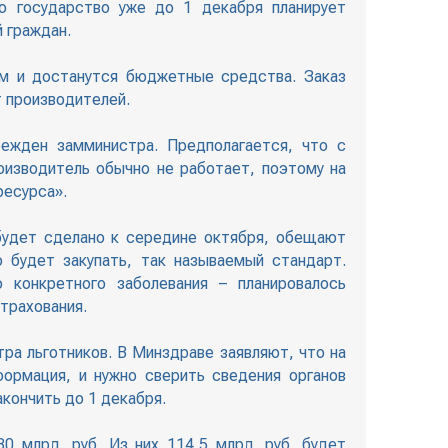
о государство уже до 1 декабря планирует
 граждан.
ым и достанутся бюджетные средства. Заказ
т производителей.
ежден замминистра. Предполагается, что с
оизводитель обычно не работает, поэтому на
ресурса».
будет сделано к середине октября, обещают
 будет закупать, так называемый стандарт.
 конкретного заболевания – планировалось
трахования.
ра льготников. В Минздраве заявляют, что на
формация, и нужно сверить сведения органов
кончить до 1 декабря.
0 млрд. руб. Из них 114,5 млрд. руб. будет