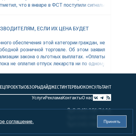
тметил, что в январе в ФСТ поступили сигналы
ЗВОДИТЕЛЯМ, ЕСЛИ ИХ ЦЕНА БУДЕТ
ного обеспечения этой категории граждан, не
ободной розничной торговле. Об этом заявил
лизации закона о льготных выплатах. «Оплаты
ока не оплатил отпуск лекарств ни по одному
ПЕЦПРОЕКТЫ
ОБЗОРЫ
ДАЙДЖЕСТ
ИНТЕРВЬЮ
КОНСУЛЬТАНТ
Услуги
Реклама
Контакты
О нас
8 (343) 356-74-16
8 (343) 356-74-17
ое соглашение.
Принять
8 (343) 356-74-18