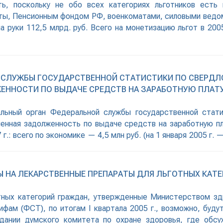
ть, поскольку не обо всех категориях льготников есть
ты, Пенсионным фондом РФ, военкоматами, силовыми ведомс
а руки 112,5 млрд. руб. Всего на монетизацию льгот в 2005
 СЛУЖБЫ ГОСУДАРСТВЕННОЙ СТАТИСТИКИ ПО СВЕРДЛ
ННОСТИ ПО ВЫДАЧЕ СРЕДСТВ НА ЗАРАБОТНУЮ ПЛАТ
иальный орган Федеральной службы государственной стат
енная задолженность по выдаче средств на заработную пл
.: всего по экономике — 4,5 млн руб. (на 1 января 2005 г. — 
ение услуг в этих областях, лесозаготовки — 1,0 млн руб. (на
Ы НА ЛЕКАРСТВЕННЫЕ ПРЕПАРАТЫ ДЛЯ ЛЬГОТНЫХ КАТ
тных категорий граждан, утвержденные Министерством здр
фам (ФСТ), по итогам I квартала 2005 г., возможно, буду
дании думского комитета по охране здоровья, где обсу