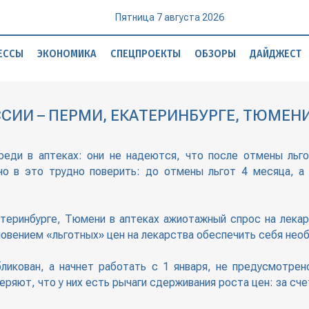
Пятница 7 августа 2026
ЕССЫ
ЭКОНОМИКА
СПЕЦПРОЕКТЫ
ОБЗОРЫ
ДАЙДЖЕСТ
ССИИ – ПЕРМИ, ЕКАТЕРИНБУРГЕ, ТЮМЕ
реди в аптеках: они не надеются, что после отмены льго
о в это трудно поверить: до отмены льгот 4 месяца, а у
атеринбурге, Тюмени в аптеках ажиотажный спрос на лекар
езновением «льготных» цен на лекарства обеспечить себя н
бликован, а начнет работать с 1 января, не предусмотр
еряют, что у них есть рычаги сдерживания роста цен: за сч