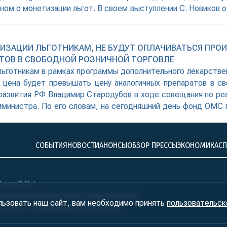
ном о монетизации льгот. В своем выступлении С. Новиков о
ИЗАЦИИ ЛЬГОТНИКАМ, НЕ БУДУТ ОПЛАЧИВАТЬСЯ ПРОИ
ТОВ В СВОБОДНОЙ РОЗНИЧНОЙ ТОРГОВЛЕ
льготникам в рамках программы дополнительного лекарствен
х цена будет превышать цену аналогичных препаратов в св
развития РФ Владимир Стародубов в ходе совещания по реа
мминистра. По его словам, на сегодняшний день фонд ОМС п
СОБЫТИЯ
НОВОСТИ
АНОНСЫ
ОБЗОР ПРЕССЫ
ЭКОНОМИКА
С
лет (18+)
ралБизнесКонсалтинг» обязательна!
льзовать наш сайт, вам необходимо принять
пользовательск
нтство «УралБизнесКонсалтинг»